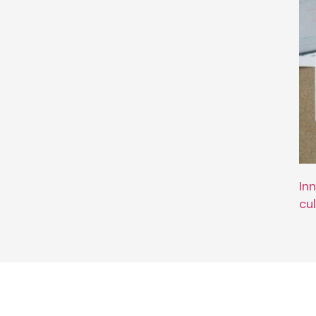
In
cu