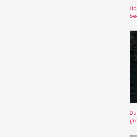
Ho
bed
Du
gr