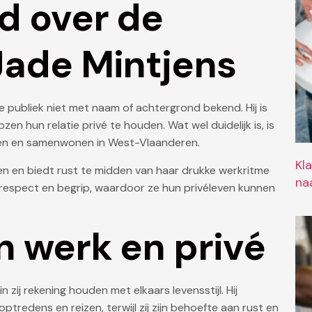
d over de
Jade Mintjens
te publiek niet met naam of achtergrond bekend. Hij is
en hun relatie privé te houden. Wat wel duidelijk is, is
hebben en samenwonen in West-Vlaanderen.
Kl
en en biedt rust te midden van haar drukke werkritme
naa
respect en begrip, waardoor ze hun privéleven kunnen
n werk en privé
zij rekening houden met elkaars levensstijl. Hij
redens en reizen, terwijl zij zijn behoefte aan rust en