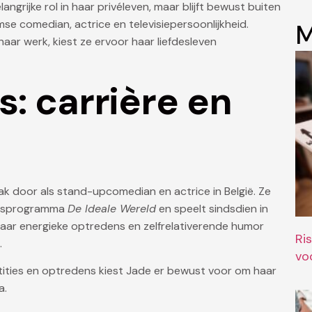
angrijke rol in haar privéleven, maar blijft bewust buiten
se comedian, actrice en televisiepersoonlijkheid.
M
aar werk, kiest ze ervoor haar liefdesleven
: carrière en
ak door als stand-upcomedian en actrice in België. Ze
nvasprogramma
De Ideale Wereld
en speelt sindsdien in
Haar energieke optredens en zelfrelativerende humor
Ri
.
vo
tities en optredens kiest Jade er bewust voor om haar
a.