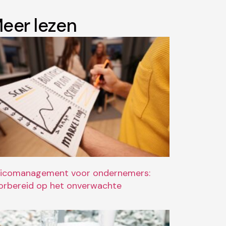
eer lezen
sicomanagement voor ondernemers:
orbereid op het onverwachte