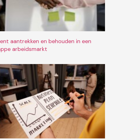
lent aantrekken en behouden in een
appe arbeidsmarkt