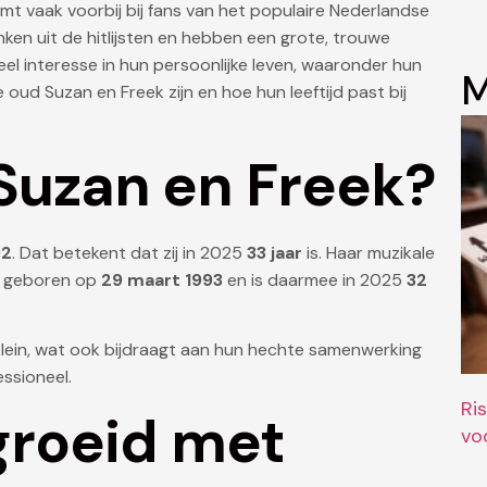
mt vaak voorbij bij fans van het populaire Nederlandse
enken uit de hitlijsten en hebben een grote, trouwe
l interesse in hun persoonlijke leven, waaronder hun
M
oe oud Suzan en Freek zijn en hoe hun leeftijd past bij
 Suzan en Freek?
92
. Dat betekent dat zij in 2025
33 jaar
is. Haar muzikale
rd geboren op
29 maart 1993
en is daarmee in 2025
32
s klein, wat ook bijdraagt aan hun hechte samenwerking
essioneel.
Ri
roeid met
vo