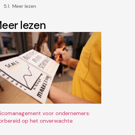
Meer lezen
eer lezen
sicomanagement voor ondernemers:
orbereid op het onverwachte