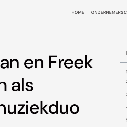
HOME
ONDERNEMERSC
zan en Freek
n als
muziekduo