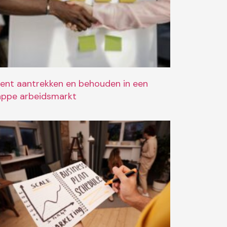
lent aantrekken en behouden in een
appe arbeidsmarkt