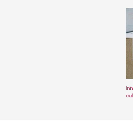
In
cu