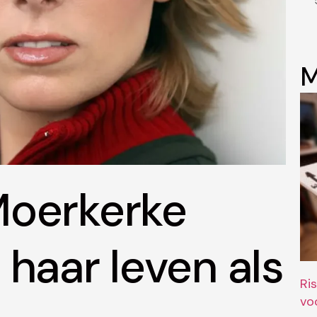
M
Moerkerke
 haar leven als
Ri
vo