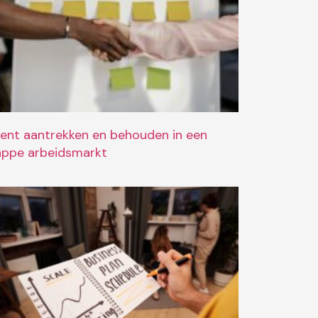
lent aantrekken en behouden in een
appe arbeidsmarkt