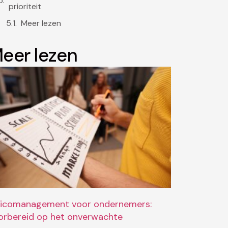
prioriteit
Meer lezen
eer lezen
sicomanagement voor ondernemers:
orbereid op het onverwachte