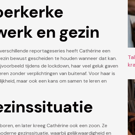
oerkerke
erk en gezin
 verschillende reportageseries heeft Cathérine een
Ta
gezin bewust gescheiden te houden wanneer dat kan.
kr
jvoorbeeld tijdens de lockdown, haar veel geluk gaven
ren zonder verplichtingen van buitenaf. Voor haar is
ijkheid, maar ook een kans om samen te leren en
ezinssituatie
ren, en later kreeg Cathérine ook een zoon. Ze
derne gezinssituatie, waarbij gelijkwaardigheid en