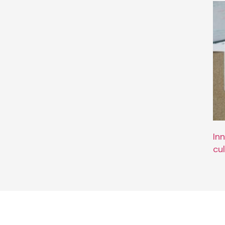
In
cu