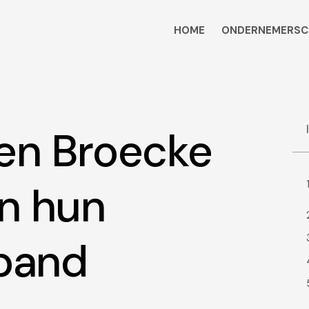
HOME
ONDERNEMERSC
en Broecke
n hun
 band