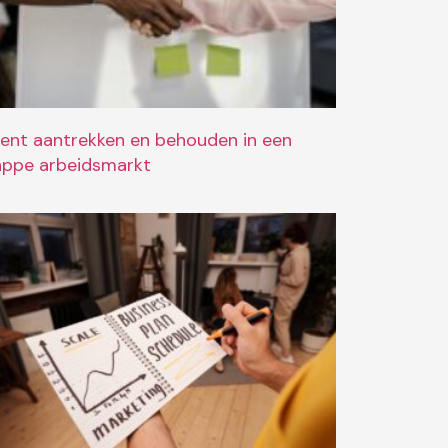
lent aantrekken en behouden in een
appe arbeidsmarkt