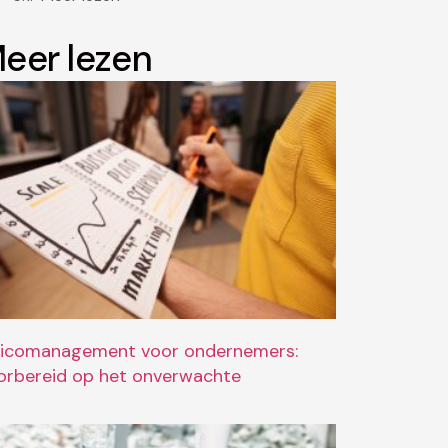
eer lezen
sicomanagement voor ondernemers:
orbereid op het onverwachte