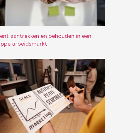
lent aantrekken en behouden in een
appe arbeidsmarkt