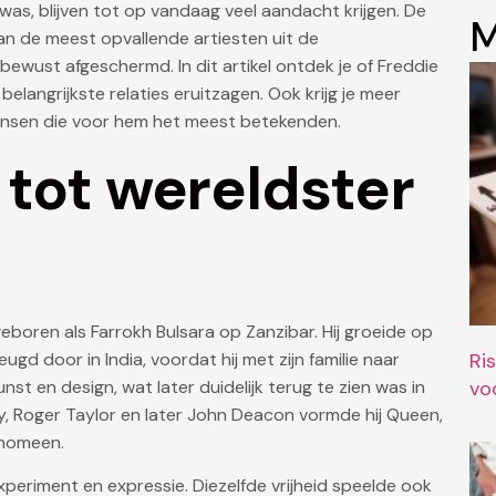
was, blijven tot op vandaag veel aandacht krijgen. De
M
n de meest opvallende artiesten uit de
 bewust afgeschermd. In dit artikel ontdek je of Freddie
elangrijkste relaties eruitzagen. Ook krijg je meer
mensen die voor hem het meest betekenden.
 tot wereldster
oren als Farrokh Bulsara op Zanzibar. Hij groeide op
eugd door in India, voordat hij met zijn familie naar
Ri
st en design, wat later duidelijk terug te zien was in
vo
ay, Roger Taylor en later John Deacon vormde hij Queen,
enomeen.
 experiment en expressie. Diezelfde vrijheid speelde ook