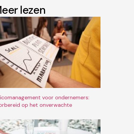
eer lezen
sicomanagement voor ondernemers:
orbereid op het onverwachte