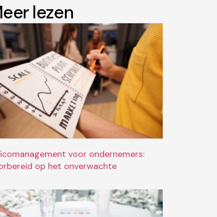
eer lezen
sicomanagement voor ondernemers:
orbereid op het onverwachte