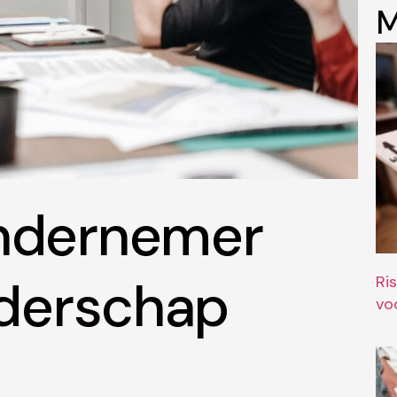
M
ondernemer
eiderschap
Ri
vo