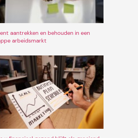
lent aantrekken en behouden in een
appe arbeidsmarkt