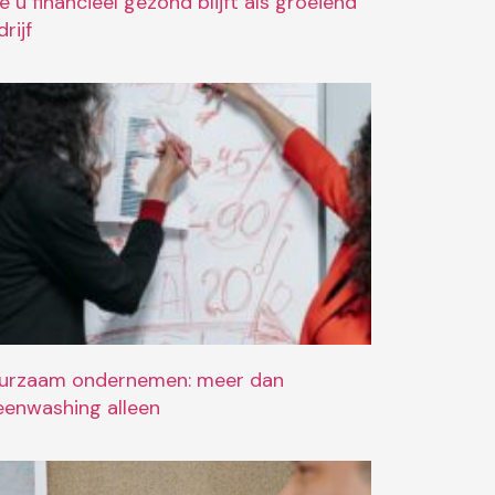
e u financieel gezond blijft als groeiend
rijf
urzaam ondernemen: meer dan
eenwashing alleen